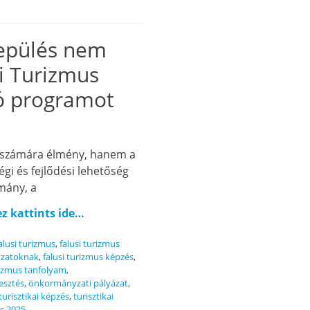
lepülés nem
si Turizmus
ló programot
k számára élmény, hanem a
gi és fejlődési lehetőség
omány, a
ez kattints ide…
s
alusi turizmus
,
falusi turizmus
nyzatoknak
,
falusi turizmus képzés
,
rizmus tanfolyam
,
esztés
,
önkormányzati pályázat
,
turisztikai képzés
,
turisztikai
és 2025