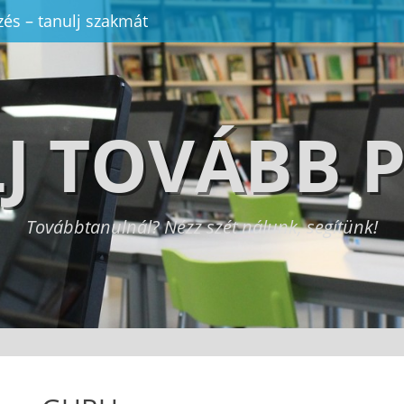
zés – tanulj szakmát
J TOVÁBB 
Továbbtanulnál? Nézz szét nálunk, segítünk!