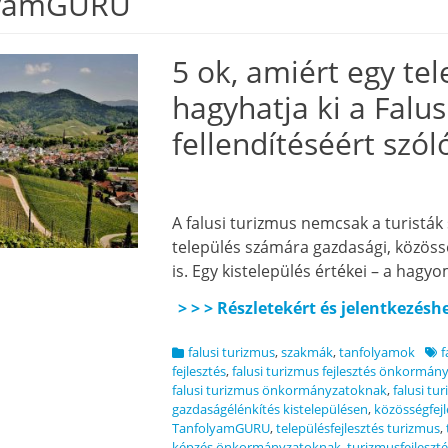
lyamGURU
5 ok, amiért egy te
hagyhatja ki a Falu
fellendítéséért szó
A falusi turizmus nemcsak a turistá
település számára gazdasági, közössé
is. Egy kistelepülés értékei – a hagy
> > > Részletekért és jelentkezésh
Categories
Tag
falusi turizmus
,
szakmák
,
tanfolyamok
f
fejlesztés
,
falusi turizmus fejlesztés önkormá
falusi turizmus önkormányzatoknak
,
falusi tu
gazdaságélénkítés kistelepülésen
,
közösségfejl
TanfolyamGURU
,
településfejlesztés turizmus
,
képzés önkormányzatoknak
,
turizmusfejleszt