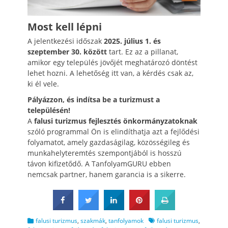
Most kell lépni
A jelentkezési időszak
2025. július 1. és
szeptember 30. között
tart. Ez az a pillanat,
amikor egy település jövőjét meghatározó döntést
lehet hozni. A lehetőség itt van, a kérdés csak az,
ki él vele.
Pályázzon, és indítsa be a turizmust a
településén!
A
falusi turizmus fejlesztés önkormányzatoknak
szóló programmal Ön is elindíthatja azt a fejlődési
folyamatot, amely gazdaságilag, közösségileg és
munkahelyteremtés szempontjából is hosszú
távon kifizetődő. A TanfolyamGURU ebben
nemcsak partner, hanem garancia is a sikerre.
Categories
Tags
falusi turizmus
,
szakmák
,
tanfolyamok
falusi turizmus
,