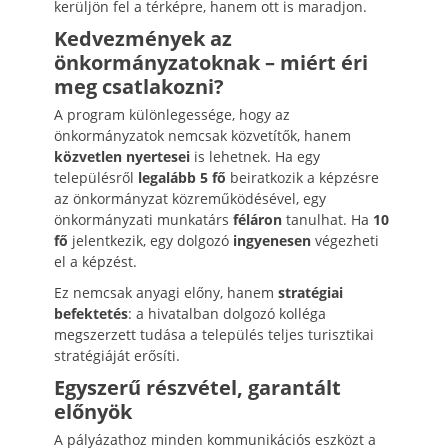
kerüljön fel a térképre, hanem ott is maradjon.
Kedvezmények az
önkormányzatoknak – miért éri
meg csatlakozni?
A program különlegessége, hogy az
önkormányzatok nemcsak közvetítők, hanem
közvetlen nyertesei
is lehetnek. Ha egy
településről
legalább 5 fő
beiratkozik a képzésre
az önkormányzat közreműködésével, egy
önkormányzati munkatárs
féláron
tanulhat. Ha
10
fő
jelentkezik, egy dolgozó
ingyenesen
végezheti
el a képzést.
Ez nemcsak anyagi előny, hanem
stratégiai
befektetés
: a hivatalban dolgozó kolléga
megszerzett tudása a település teljes turisztikai
stratégiáját erősíti.
Egyszerű részvétel, garantált
előnyök
A pályázathoz minden kommunikációs eszközt a