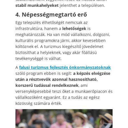
stabil munkahelyeket
jelenthet a településen.
4. Népességmegtartó erő
Egy település élhetőségét nemcsak az
infrastruktúra, hanem a
lehetőségek
is
meghatározzák. Ha van mód vállalkozni, dolgozni,
kulturális programokra járni, akkor kevesebben
költöznek el. A turizmus kiegészítő jövedelmet
biztosíthat a helyieknek, vagy akár főállású
tevékenységgé is válhat.
A
falusi turizmus fejlesztés önkormányzatoknak
szóló program ebben is segít:
a képzés elvégzése
után a résztvevők azonnal hasznosítható,
korszerű tudással rendelkeznek
, ami
versenyképesebbé teszi őket a munkaerőpiacon és
vállalkozóként egyaránt. Ez a tudás az egész
közösség számára érték.