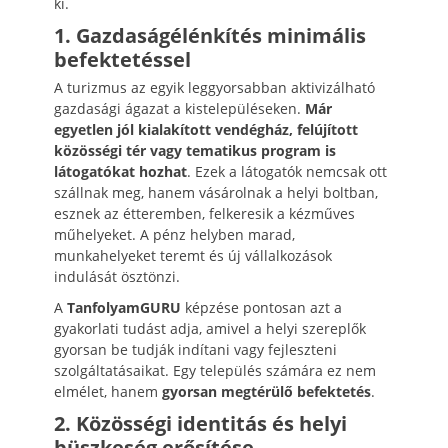
ki.
1. Gazdaságélénkítés minimális
befektetéssel
A turizmus az egyik leggyorsabban aktivizálható
gazdasági ágazat a kistelepüléseken.
Már
egyetlen jól kialakított vendégház, felújított
közösségi tér vagy tematikus program is
látogatókat hozhat
. Ezek a látogatók nemcsak ott
szállnak meg, hanem vásárolnak a helyi boltban,
esznek az étteremben, felkeresik a kézműves
műhelyeket. A pénz helyben marad,
munkahelyeket teremt és új vállalkozások
indulását ösztönzi.
A
TanfolyamGURU
képzése pontosan azt a
gyakorlati tudást adja, amivel a helyi szereplők
gyorsan be tudják indítani vagy fejleszteni
szolgáltatásaikat. Egy település számára ez nem
elmélet, hanem
gyorsan megtérülő befektetés
.
2. Közösségi identitás és helyi
büszkeség erősítése