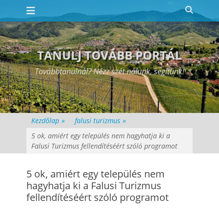
Elsődleges menü
Skip
Search
to
content
TANULJ TOVÁBB PORTÁL
Továbbtanulnál? Nézz szét nálunk, segítünk!
Kezdőlap
»
falusi turizmus
»
5 ok, amiért egy település nem hagyhatja ki a
Falusi Turizmus fellendítéséért szóló programot
5 ok, amiért egy település nem
hagyhatja ki a Falusi Turizmus
fellendítéséért szóló programot