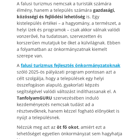
A falusi turizmus nemcsak a turisták számára
élmény, hanem a település számára
gazdasági,
közösségi és fejlődési lehetőség
is. Egy
kistelepülés értékei – a hagyomány, a természet, a
helyi ízek és programok – csak akkor válnak valódi
vonzerővé, ha tudatosan, szervezetten és
korszerűen mutatjuk be őket a külvilágnak. Ebben
a folyamatban az önkormányzatnak kiemelt
szerepe van.
A
falusi turizmus fejlesztés önkormányzatoknak
szóló 2025-ös pályázati program pontosan azt a
célt szolgálja, hogy a települések egy helyi
összefogáson alapuló, gyakorlati képzés
segítségével valódi változást indíthassanak el. A
TanfolyamGURU
szervezésében induló
kezdeményezés nemcsak tudást ad a
résztvevőknek, hanem kézzel fogható előnyöket is
nyújt a településnek.
Nézzük meg azt az
öt fő okot
, amiért ezt a
lehetőséget egyetlen önkormányzat sem hagyhatja