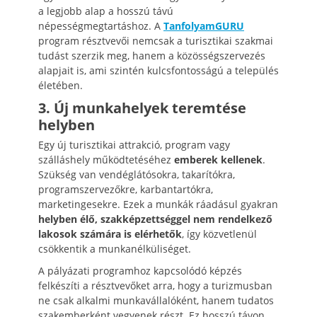
a legjobb alap a hosszú távú
népességmegtartáshoz. A
TanfolyamGURU
program résztvevői nemcsak a turisztikai szakmai
tudást szerzik meg, hanem a közösségszervezés
alapjait is, ami szintén kulcsfontosságú a település
életében.
3. Új munkahelyek teremtése
helyben
Egy új turisztikai attrakció, program vagy
szálláshely működtetéséhez
emberek kellenek
.
Szükség van vendéglátósokra, takarítókra,
programszervezőkre, karbantartókra,
marketingesekre. Ezek a munkák ráadásul gyakran
helyben élő, szakképzettséggel nem rendelkező
lakosok számára is elérhetők
, így közvetlenül
csökkentik a munkanélküliséget.
A pályázati programhoz kapcsolódó képzés
felkészíti a résztvevőket arra, hogy a turizmusban
ne csak alkalmi munkavállalóként, hanem tudatos
szakemberként vegyenek részt. Ez hosszú távon