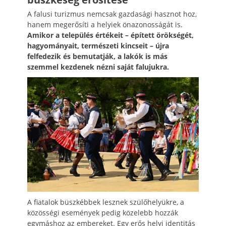
A falusi turizmus nemcsak gazdasági hasznot hoz,
hanem megerősíti a helyiek önazonosságát is.
Amikor a település értékeit – épített örökségét,
hagyományait, természeti kincseit – újra
felfedezik és bemutatják, a lakók is más
szemmel kezdenek nézni saját falujukra.
A fiatalok büszkébbek lesznek szülőhelyükre, a
közösségi események pedig közelebb hozzák
egymáshoz az embereket. Egy erős helyi identitás